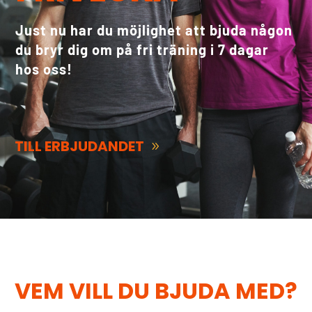
Just nu har du möjlighet att bjuda någon
du bryr dig om på fri träning i 7 dagar
hos oss!
TILL ERBJUDANDET
VEM VILL DU BJUDA MED?