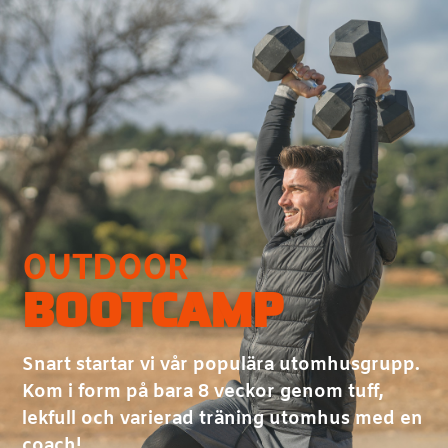
OUTDOOR
BOOTCAMP
Snart startar vi vår populära utomhusgrupp.
Kom i form på bara 8 veckor genom tuff,
l
ekfull och varierad träning
utomhus med en
coach!