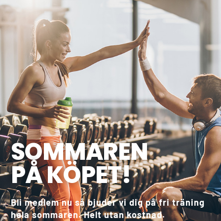
SOMMAREN
PÅ KÖPET!
Bli medlem nu så bjuder vi dig på fri träning
hela sommaren. Helt utan kostnad.