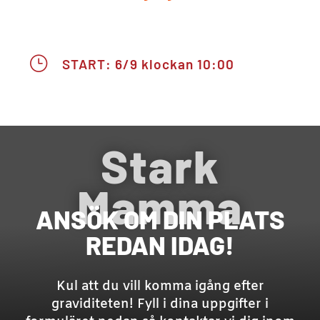
}
START: 6/9 klockan 10:00
Stark
Mamma
ANSÖK OM DIN PLATS
REDAN IDAG!
Kul att du vill komma igång efter
graviditeten! Fyll i dina uppgifter i