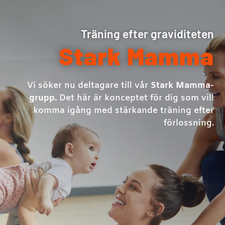
Träning efter graviditeten
Stark Mamma
Vi söker nu deltagare till vår
Stark Mamma-
grupp.
Det här är konceptet för dig som vill
komma igång med stärkande träning efter
förlossning.