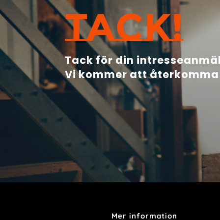
TACK!
Tack för din intresseanmä
Vi kommer att återkomma 
Mer information