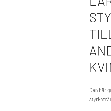
LÄR
ST
TI
AN
KV
Den här gr
styrketrän