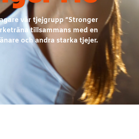
tagare vår tjejgrupp “Stronger
yrketräna tillsammans med en
ränare och andra starka tjejer.