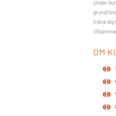
Under kur
grundrörel
träna dig 
tillsamma
OM K



