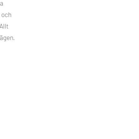
ka
s och
Allt
vägen.