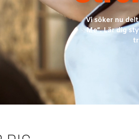
Vi söker nu del
Me”. Lär dig st
t