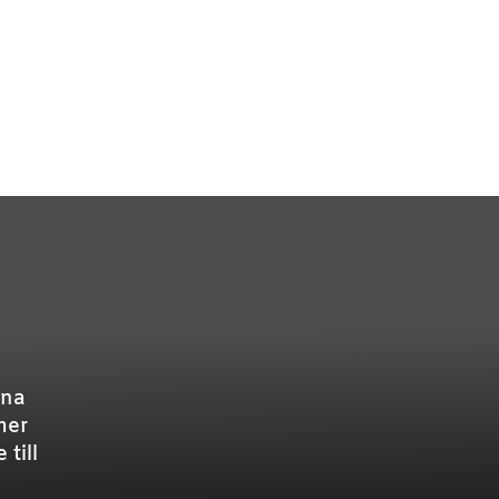
ina
mer
till