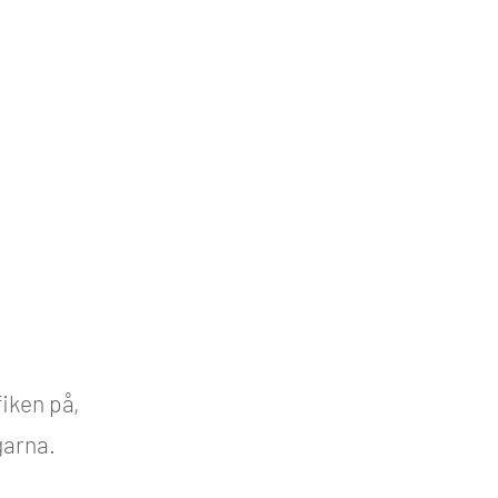
fiken på,
garna.