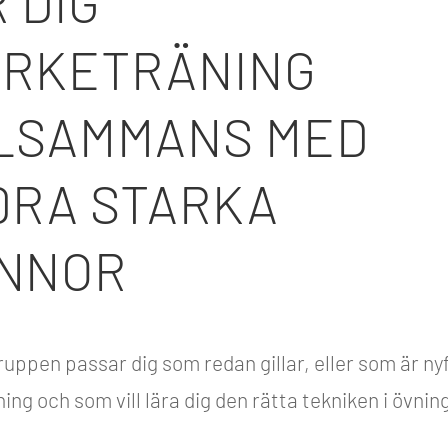
 DIG
YRKETRÄNING
LLSAMMANS MED
DRA STARKA
INNOR
uppen passar dig som redan gillar, eller som är ny
ing och som vill lära dig den rätta tekniken i övnin