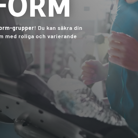
 FORM
form-grupper
! Du kan säkra din
orm med roliga och varierande