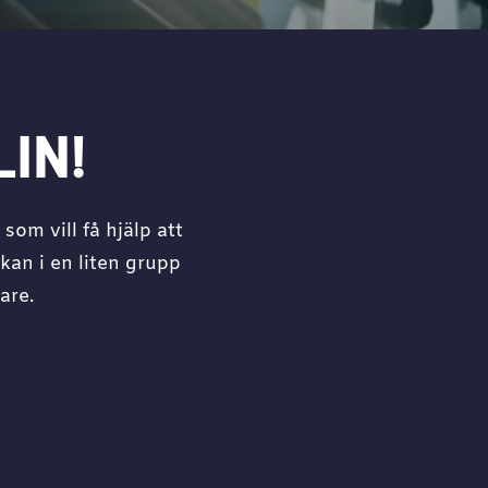
IN!
om vill få hjälp att
an i en liten grupp
are.