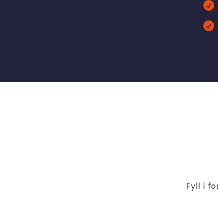


Fyll i 