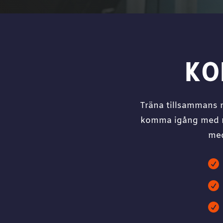
KO
Träna tillsammans m
komma igång med re
med


