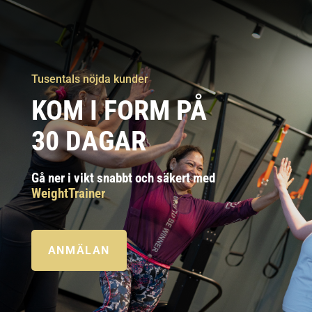
Tusentals nöjda kunder
KOM I FORM PÅ
30 DAGAR
Gå ner i vikt snabbt och säkert med
WeightTrainer
ANMÄLAN