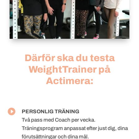
Därför ska du testa
WeightTrainer på
Actimera
:

PERSONLIG TRÄNING
Två pass med Coach per vecka.
Träningsprogram anpassat efter just dig, dina
förutsättningar och dina mål.