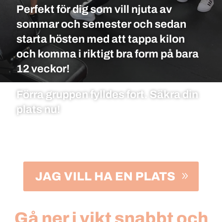
Perfekt för dig som vill njuta av
sommar och semester och sedan
starta hösten med att tappa kilon
och komma i riktigt bra form på bara
12 veckor!
Förra gruppen fylldes fort. Säkra din
plats nu!
JAG VILL HA EN PLATS
Gå ner i vikt snabbt och