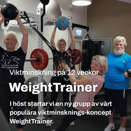
Viktminskning på 12 veckor
WeightTrainer
I höst startar vi en ny grupp av vårt
populära viktminsknings-koncept
WeightTrainer.