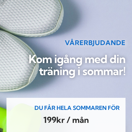
VÅRERBJUDANDE
Kom igång med din
träning i sommar!
DU FÅR HELA SOMMAREN FÖR
199kr / mån