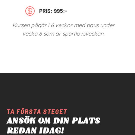

PRIS: 995:-
Kursen pågår i 6 veckor med paus under
vecka 8 som är sportlovsveckan.
TA FÖRSTA STEGET
ANSÖK OM DIN PLATS
REDAN IDAG!