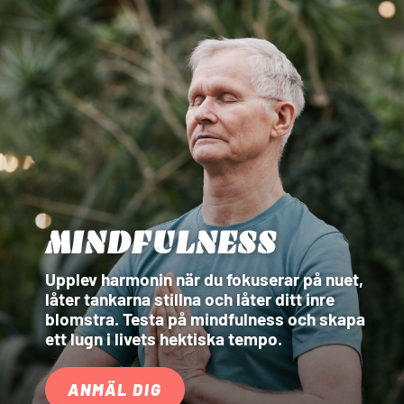
MINDFULNESS
Upplev harmonin när du fokuserar på nuet,
låter tankarna stillna och låter ditt inre
blomstra. Testa på mindfulness och skapa
ett lugn i livets hektiska tempo.
ANMÄL DIG