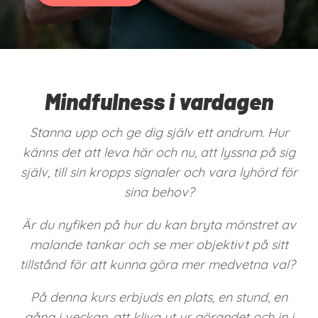
Mindfulness i vardagen
Stanna upp och ge dig själv ett andrum. Hur
känns det att leva här och nu, att lyssna på sig
själv, till sin kropps signaler och vara lyhörd för
sina behov?
Är du nyfiken på hur du kan bryta mönstret av
malande tankar och se mer objektivt på sitt
tillstånd för att kunna göra mer medvetna val?
På denna kurs erbjuds en plats, en stund, en
gång i veckan, att kliva ut ur görandet och in i