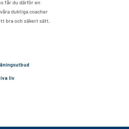
ss får du därför en
 våra duktiga coacher
t bra och säkert sätt.
 träningsutbud
iva liv