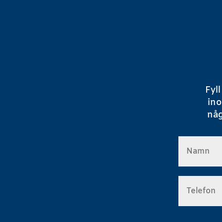
Fyl
in
nå