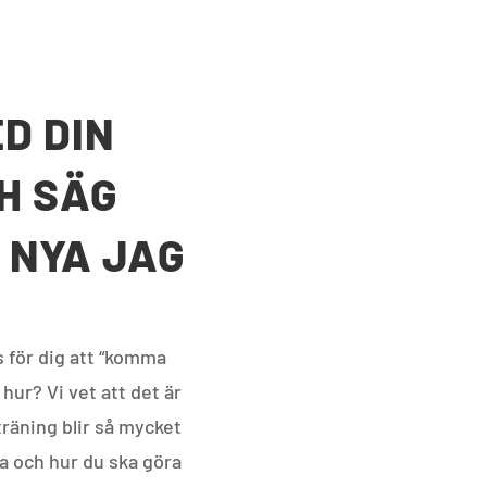
D DIN
H SÄG
T NYA JAG
s för dig att “komma
 hur? Vi vet att det är
träning blir så mycket
ra och hur
du ska göra