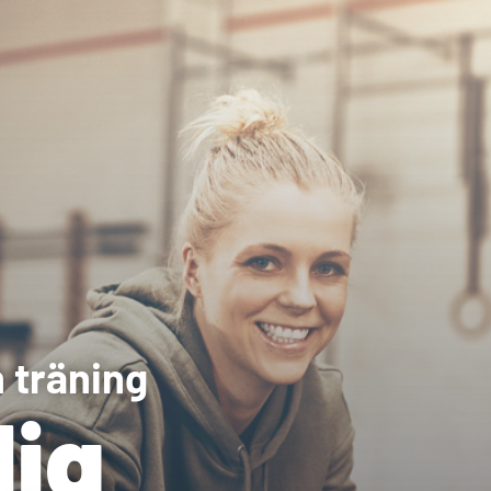
 träning
lig