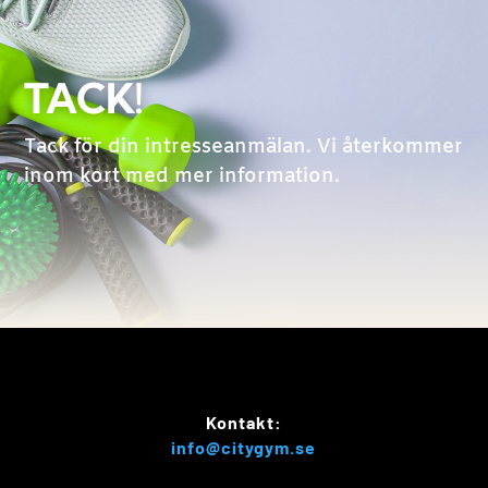
TACK!
Tack för din intresseanmälan. Vi återkommer
inom kort med mer information.
Kontakt:
info@citygym.se