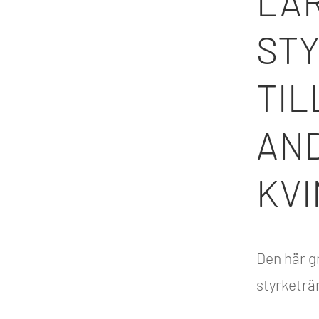
LÄR
ST
TI
AN
KV
Den här gr
styrketrän