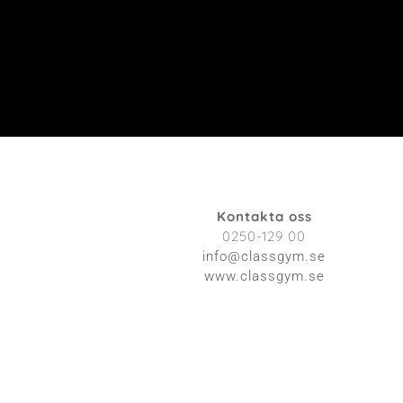
Kontakta oss
0250-129 00
info@classgym.se
www.classgym.se