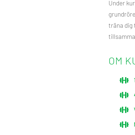
Under kur
grundrörel
träna dig 
tillsamma
OM K



