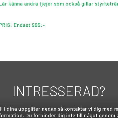
Lär känna andra tjejer som också gillar styrketrä
PRIS: Endast 995:-
INTRESSERAD?
ll i dina uppgifter nedan så kontaktar vi dig med 
formation. Du förbinder dig inte till något genom 