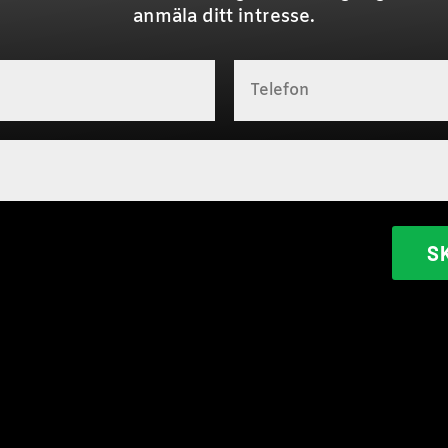
anmäla ditt intresse.
S