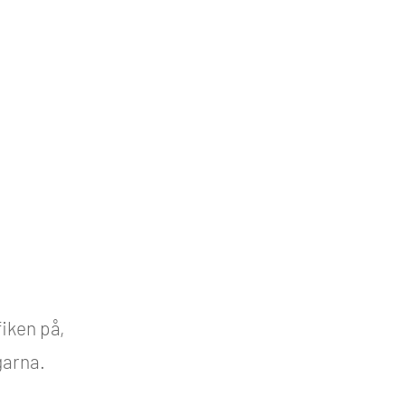
fiken på,
garna.