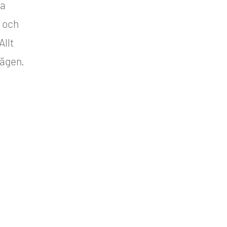
ka
s och
Allt
vägen.