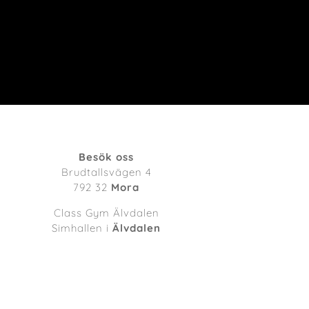
Besök oss
Brudtallsvägen 4
792 32
Mora
Class Gym Älvdalen
Simhallen i
Älvdalen