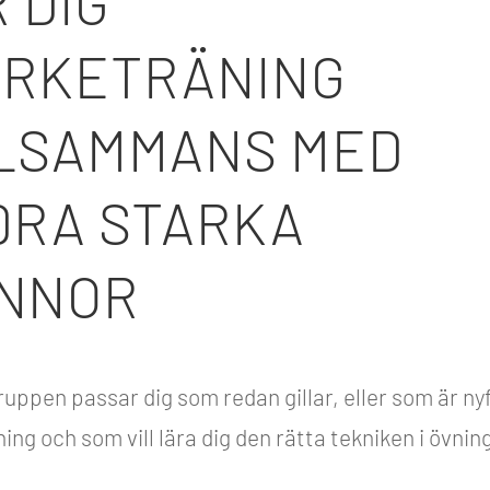
 DIG
YRKETRÄNING
LLSAMMANS MED
DRA STARKA
INNOR
uppen passar dig som redan gillar, eller som är ny
ing och som vill lära dig den rätta tekniken i övnin