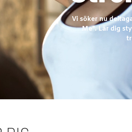
Vi söker nu deltaga
Me”. Lär dig st
t