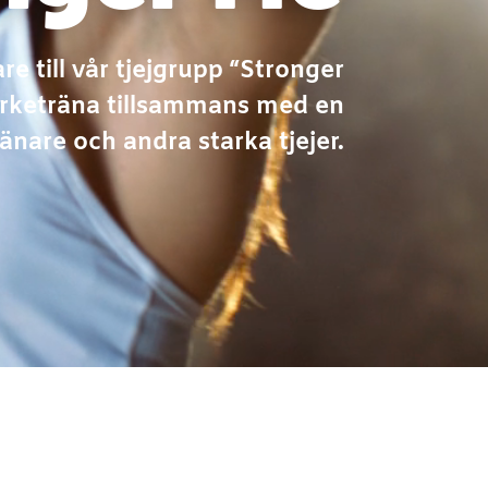
re till vår tjejgrupp “Stronger
yrketräna tillsammans med en
ränare och andra starka tjejer.