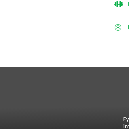


Fy
in