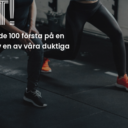
T!
 de 100 första på en
v en av våra duktiga