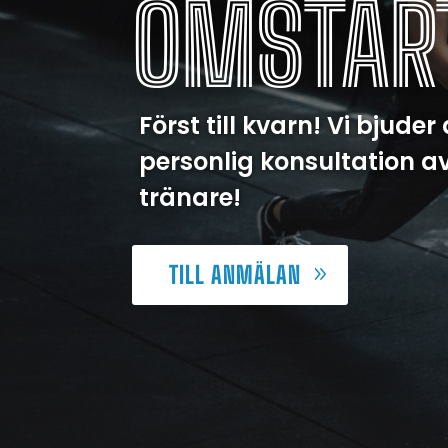
OMSTAR
Först till kvarn! Vi bjuder
personlig konsultation a
tränare!
TILL ANMÄLAN