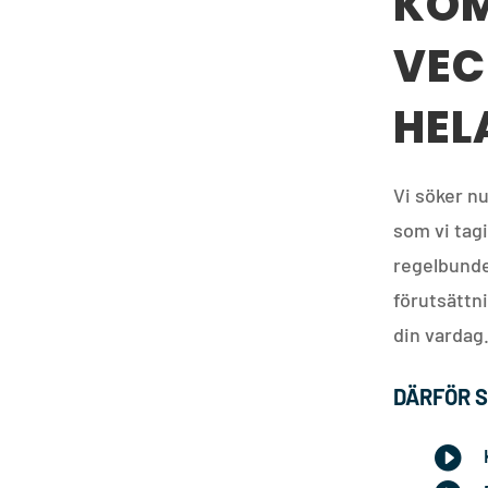
KOM
VEC
HEL
Vi söker nu
som vi tag
regelbunden
förutsättni
din vardag
DÄRFÖR S
