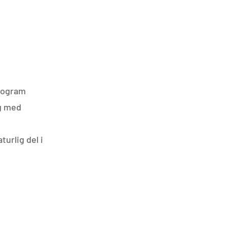
program
ng med
turlig del i