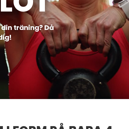
ILOT
din träning? Då
dig!