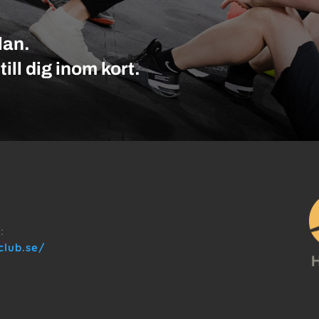
lan.
ill dig inom kort.
:
club.se/