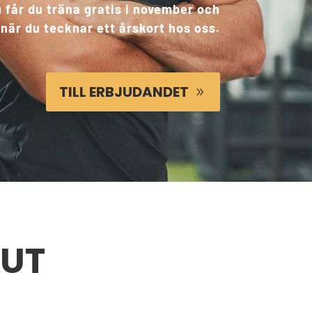
 får du träna gratis i november och
är du tecknar ett årskort hos oss.
TILL ERBJUDANDET
 UT