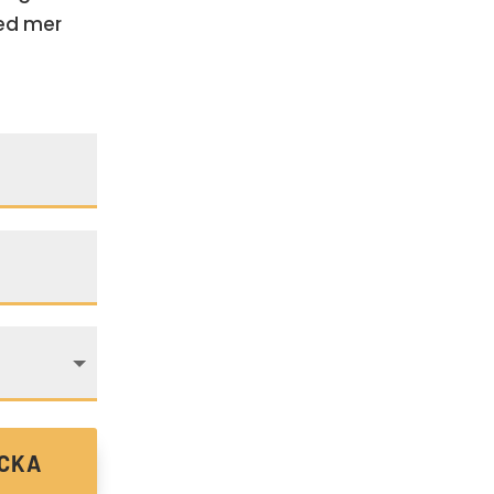
med mer
.
ICKA