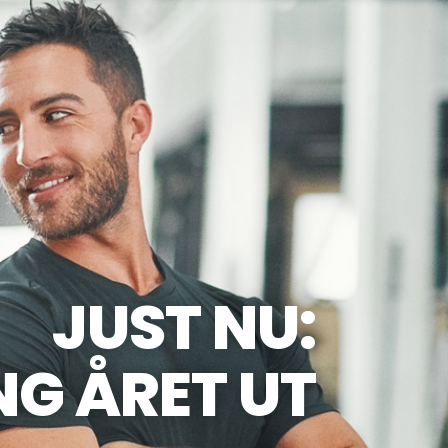
JUST NU:
NG ÅRET UT