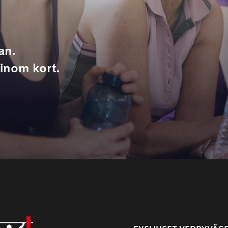
an.
inom kort.