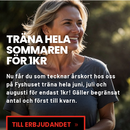
TRÄNA HELA
SOMMAREN
FÖR 1KR
Nu får du som tecknar årskort hos oss
på Fyshuset träna hela juni, juli och
augusti för endast 1kr! Gäller begränsat
antal och först till kvarn.
TILL ERBJUDANDET