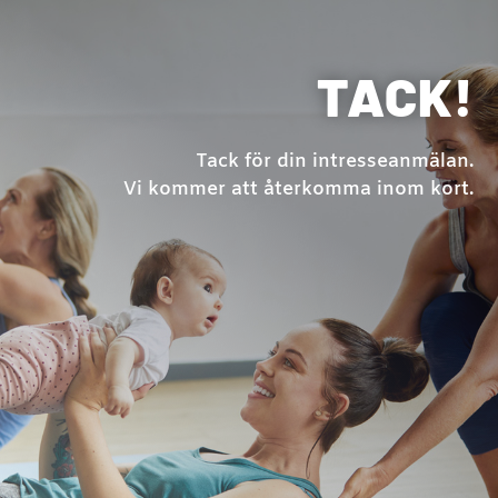
TACK!
Tack för din intresseanmälan.
Vi kommer att återkomma inom kort.