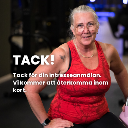
TACK!
Tack för din intresseanmälan.
Vi kommer att återkomma inom
kort.