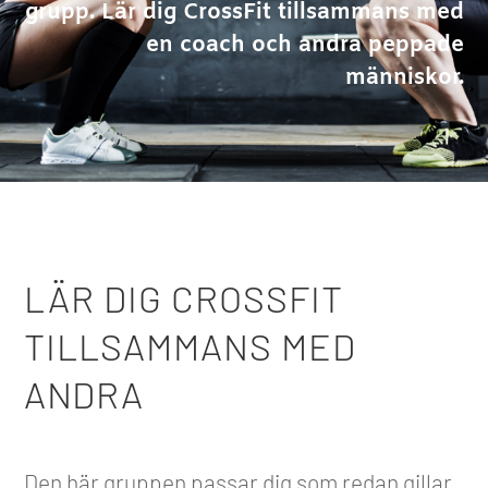
grupp. Lär dig CrossFit tillsammans med
en coach och andra peppade
människor.
LÄR DIG CROSSFIT
TILLSAMMANS MED
ANDRA
Den här gruppen passar dig som redan gillar,