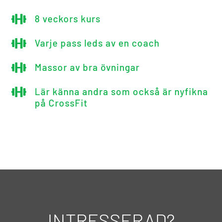

8 veckors kurs

Varje pass leds av en coach

Massor av bra övningar

Lär känna andra som också är nyfikna
på CrossFit
INTRESSERAD?