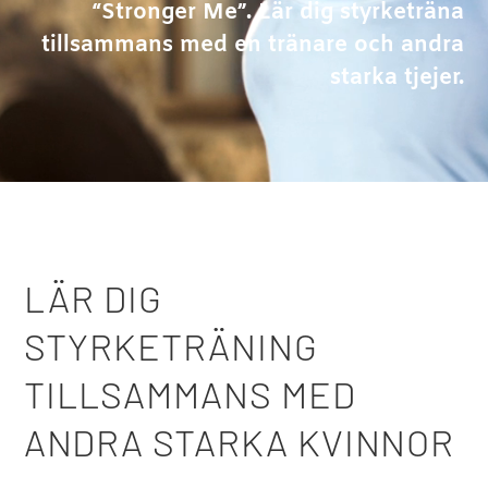
“Stronger Me”. Lär dig styrketräna
tillsammans med en tränare och andra
starka tjejer.
LÄR DIG
STYRKETRÄNING
TILLSAMMANS MED
ANDRA STARKA KVINNOR