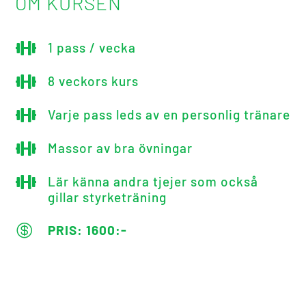
OM KURSEN

1 pass / vecka

8 veckors kurs

Varje pass leds av en personlig tränare

Massor av bra övningar

Lär känna andra tjejer som också
gillar styrketräning

PRIS: 1600:-