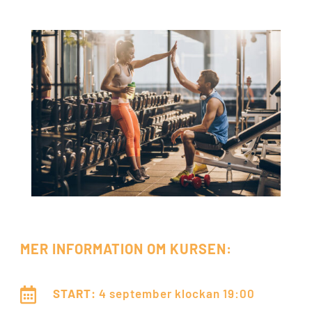
MER INFORMATION OM KURSEN:

START:
4 september klockan
19:00