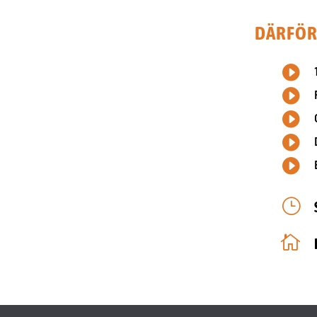
DÄRFÖR 





}
