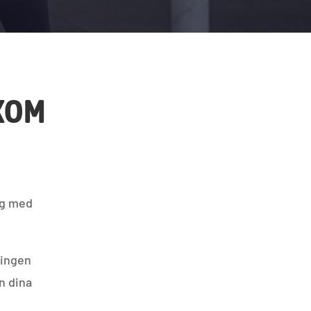
 KOM
.
ng med
ningen
n dina