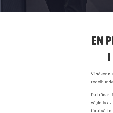
EN P
I
Vi söker nu
regelbunde
Du tränar 
vägleds av 
förutsättni