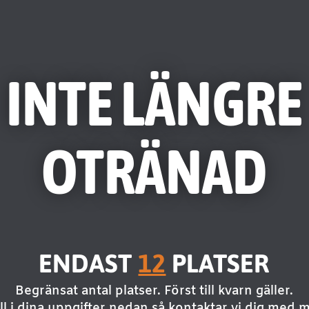
INTE LÄNGRE
OTRÄNAD
ENDAST
12
PLATSER
Begränsat antal platser. Först till kvarn gäller.
ll i dina uppgifter nedan så kontaktar vi dig med 