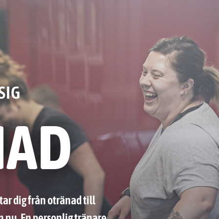
SIG
NAD
ar dig från otränad till
n nu. En personlig tränare