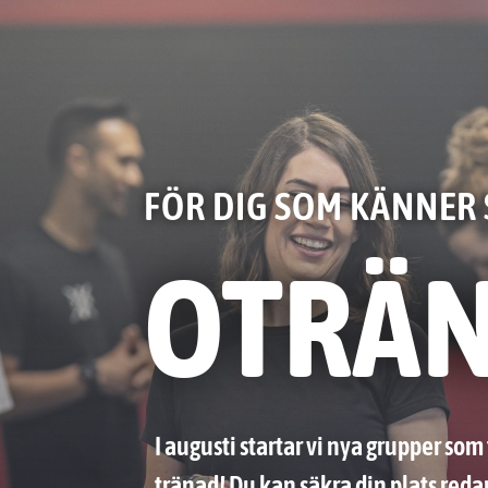
FÖR DIG SOM KÄNNER 
OTRÄ
I augusti startar vi nya
grupper som t
tränad
! Du kan säkra din plats reda