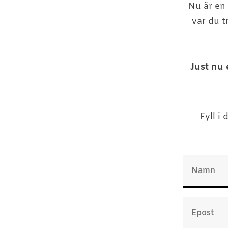
Nu är en 
var du t
Just nu
F
yll i