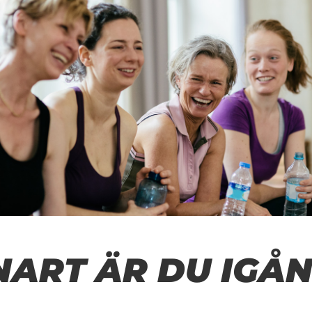
.
NART ÄR DU IGÅN