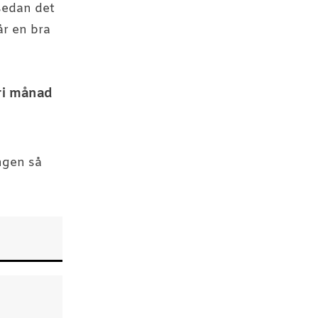
 sedan det
år en bra
ri månad
ingen så