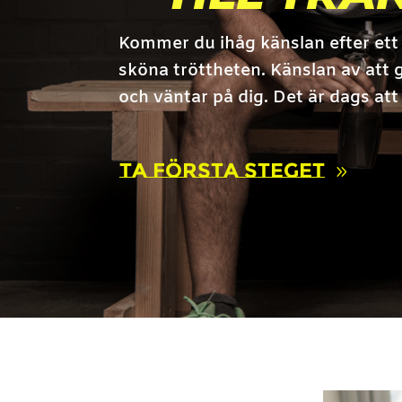
Kommer du ihåg känslan efter ett 
sköna tröttheten. Känslan av att g
och väntar på dig. Det är dags att
Ta första steget