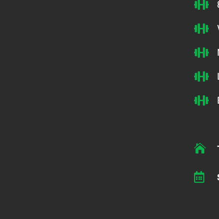






