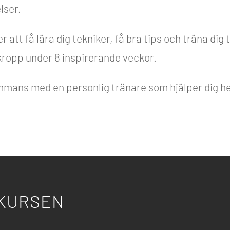
lser.
att få lära dig tekniker, få bra tips och träna dig ti
kropp under 8 inspirerande veckor.
sammans med en personlig tränare som hjälper dig h
KURSEN