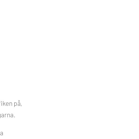
fiken på,
garna.
ka