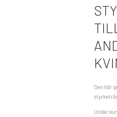
ST
TI
AN
KV
Den här gr
styrketrän
Under kur