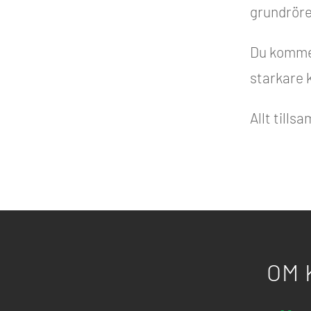
grundröre
Du kommer 
starkare 
Allt till
OM 