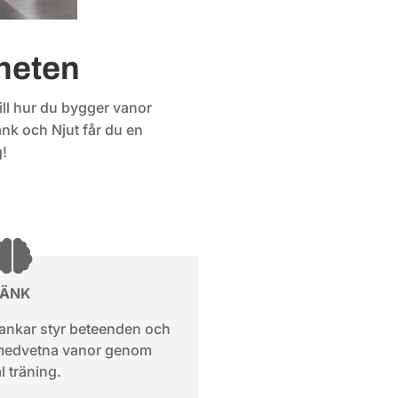
lheten
 till hur du bygger vanor
nk och Njut får du en
g!
TÄNK
tankar styr beteenden och
omedvetna vanor genom
l träning.