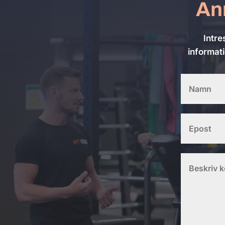
Anm
Intre
informati