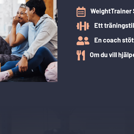

WeightTrainer 

Ett träningst

En coach stöt

Om du vill hjälp