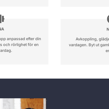
NA
upp anpassad efter din
Avkoppling, glädje
s och rörlighet för en
vardagen. Byt ut gam
vardag.
e