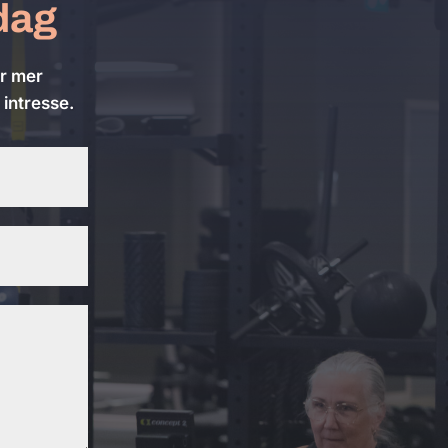
idag
ör mer
 intresse.