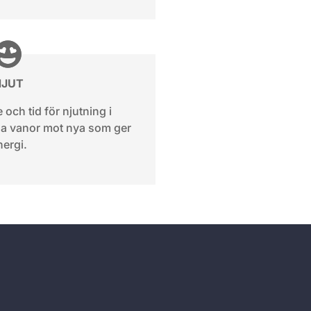
NJUT
 och tid för njutning i
la vanor mot nya som ger
nergi.