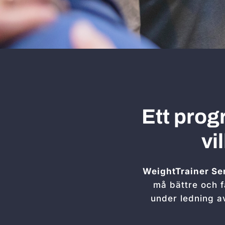
Ett prog
vi
WeightTrainer
Se
må bättre och f
under ledning a