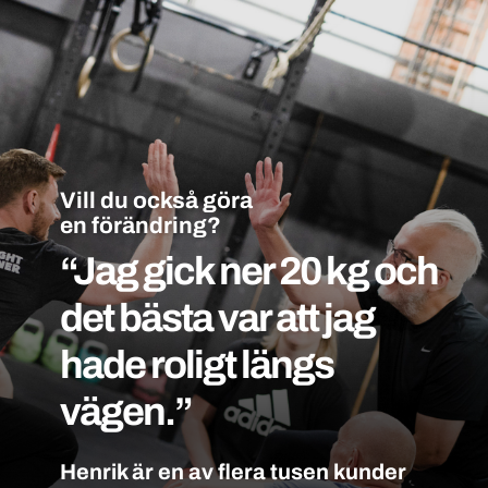
Vill du också göra
en förändring?
“Jag gick ner 20 kg och
det bästa var att jag
hade roligt längs
vägen.”
Henrik är en av flera tusen kunder