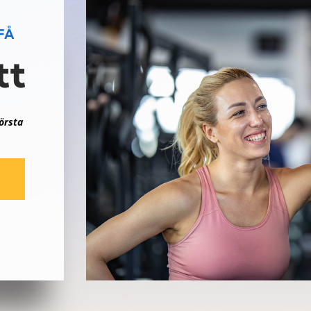
FÅ
tt
örsta