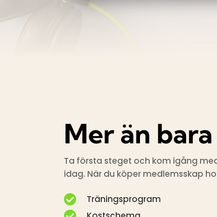
Mer än bar
Ta första steget och kom igång med
idag. När du köper medlemsskap hos

Träningsprogram

Kostschema