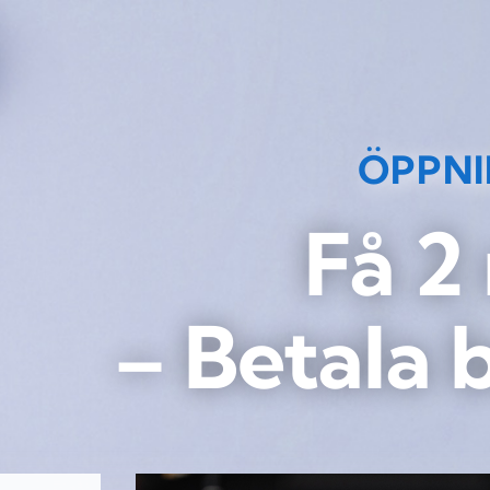
ÖPPN
Få 2
– Betala 