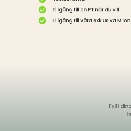

Tillgång till en PT när du vill

Tillgång till våra exklusiva Mil
Fyll i d
h