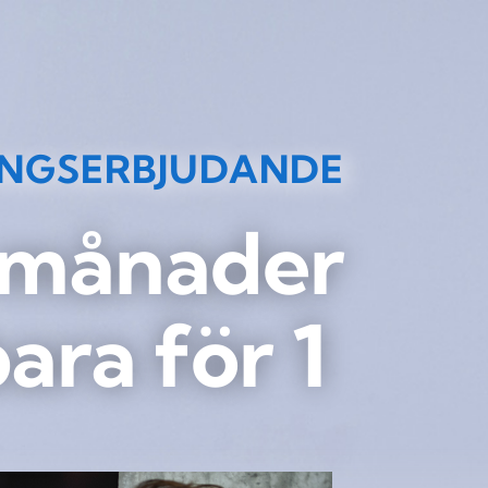
INGSERBJUDANDE
 månader
bara för 1