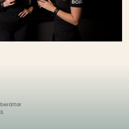
 berättar
l.