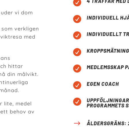
4 TRÄFFAR MED 

juder vi dom
INDIVIDUELL HJ

 som verkligen
INDIVIDUELLT 

n viktresa med
KROPPSMÄTNING

mans
ch hittar
MEDLEMSSKAP P

nå din målvikt.
ntinuerliga
EGEN COACH

 månad.
UPPFÖLJNINGAR

 lite, medel
PROGRAMMETS S
 ett behov av
$
ÅLDERSGRÄNS: 