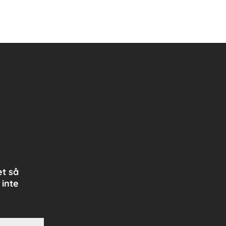
et så
 inte