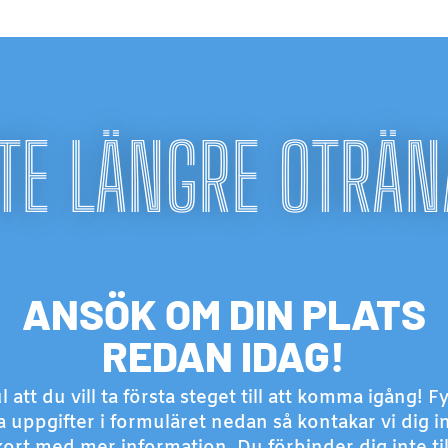
TE LÄNGRE OTRÄ
ANSÖK OM DIN PLATS
REDAN IDAG!
l att du vill ta första steget till att komma igång! Fyl
a uppgifter i formuläret nedan så kontakar vi dig 
kort med mer information. Du förbinder dig inte til