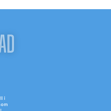
NAD
l i
inom
l