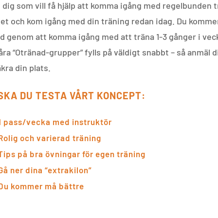
u dig som vill få hjälp att komma igång med regelbunden t
get och kom igång med din träning redan idag. Du komme
nad genom att komma igång med att träna 1-3 gånger i ve
åra “Otränad-grupper” fylls på väldigt snabbt – så anmäl 
kra din plats.
SKA DU TESTA VÅRT KONCEPT:
1 pass/vecka med
instruktör
Rolig och varierad träning
Tips på bra övningar för egen träning
Gå ner dina “extrakilon”
Du kommer må bättre