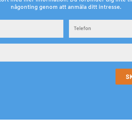
någonting genom att anmäla ditt intresse.
S