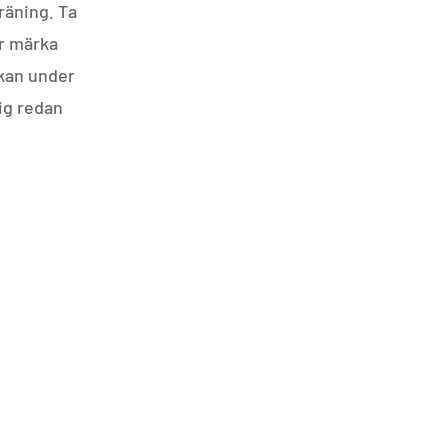
räning. Ta
r märka
ckan under
dig redan