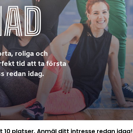
NAD
rta, roliga och
fekt tid att ta första
oss redan idag.
 10 platser. Anmäl ditt intresse redan idag!