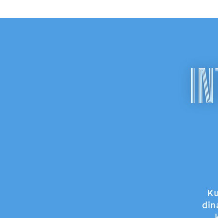
IN
Ku
din