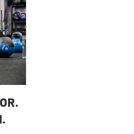
OR.
.