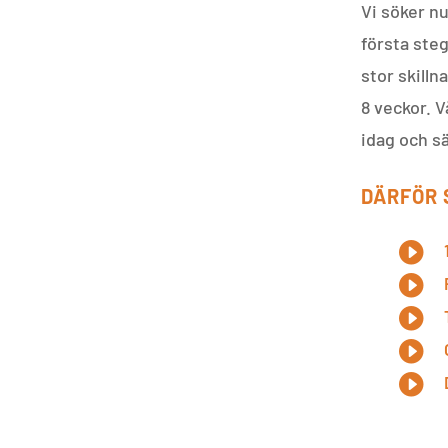
Vi söker n
första ste
stor skill
8 veckor. V
idag och sä
DÄRFÖR 




