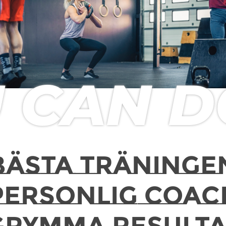
.
 CAN DO
BÄSTA TRÄNINGE
PERSONLIG COAC
GRYMMA RESULTA