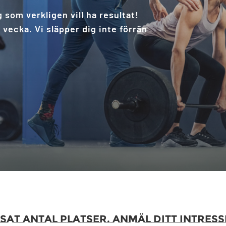
g som verkligen vill ha resultat!
vecka. Vi släpper dig inte förrän
at antal platser. Anmäl ditt intress