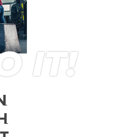
 IT!
N
H
T