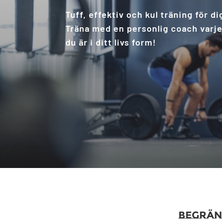
Tuff, effektiv och kul träning för di
Träna med en personlig coach varje 
du är i ditt livs form!
Begräns