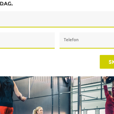
idag.
S