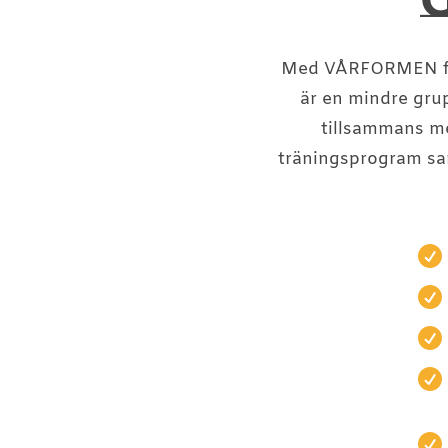
Med VÅRFORMEN får d
är en mindre grup
tillsammans me
träningsprogram sam




