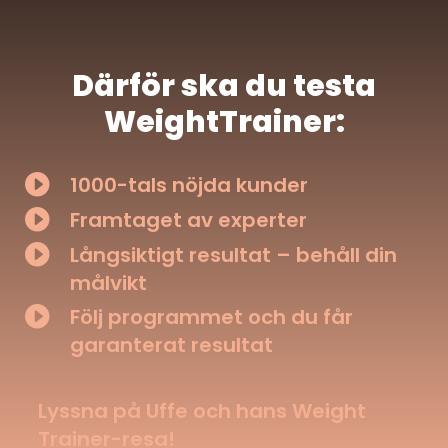
Därför ska du testa
WeightTrainer:

1000-tals nöjda kunder

Framtaget av experter

Långsiktigt resultat – behåll din
målvikt

Följ programmet och du får
garanterat resultat
Lyssna på Uffe och hans Weight
Trainer-resa!