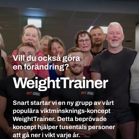
Vill du också göra
en förändring?
WeightTrainer
Snart startar vi en ny grupp av vårt
populära viktminsknings-koncept
WeightTrainer. Detta beprövade
koncept hjälper tusentals personer
att gå ner i vikt varje år.