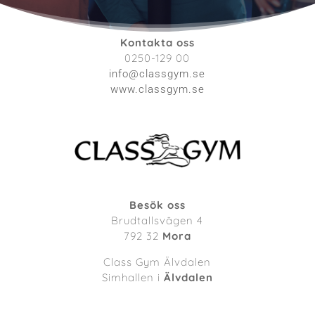
Kontakta oss
0250-129 00
info@classgym.se
www.classgym.se
Besök oss
Brudtallsvägen 4
792 32
Mora
Class Gym Älvdalen
Simhallen i
Älvdalen