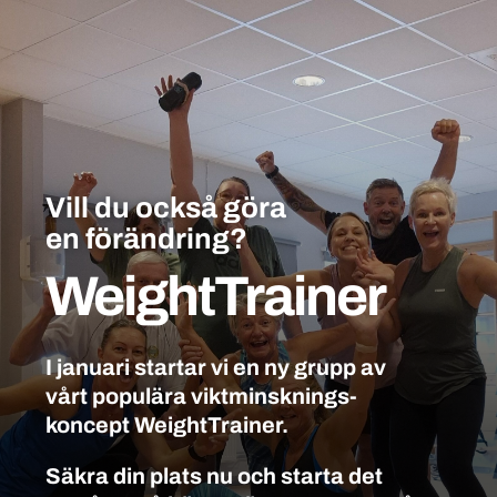
Vill du också göra
en förändring?
WeightTrainer
I januari startar vi en ny grupp av
vårt populära viktminsknings-
koncept WeightTrainer.
Säkra din plats nu och starta det