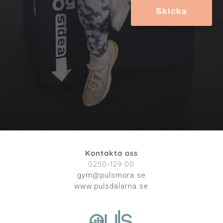
Skicka
Kontakta oss
0250-129 00
gym@pulsmora.se
www.pulsdalarna.se