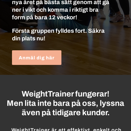
nya året på bästa sätt genom att gå
ner i vikt och komma i riktigt bra
form på bara 12 veckor!
Första gruppen fylldes fort. Säkra
din plats nu!
Anmäl dig här
WeightTrainer fungerar!
Men lita inte bara på oss, lyssna
även på tidigare kunder.
WeightTrainer är ett effektivt, enkelt och