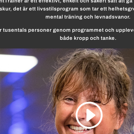
tTrainer är ett effektivt, enkelt och säkert sätt att gå 
kur, det är ett livsstilsprogram som tar ett helhetsg
mental träning och levnadsvanor.
år tusentals personer genom programmet och upplever
både kropp och tanke.