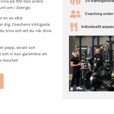

24 träningstillf
finns på 100-tals andra
nt om i Sverige.

Coaching under
r en av våra
r dig. Coachens viktigaste

Individuellt anpas
t du trivs och att du når dina
ket pepp, skratt och
 och vi kan garantera att
 resultat!