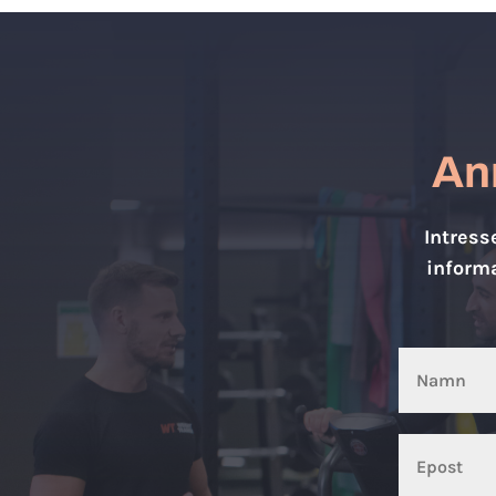
Anm
Intress
informa