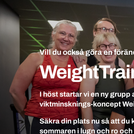
Vill du också göra en förä
WeightTrai
I höst startar vi en ny grupp
viktminsknings-koncept Wei
Säkra din plats nu så att du 
sommaren i lugn och ro och