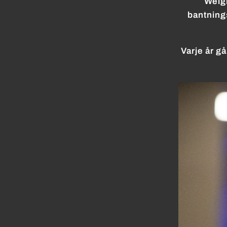
Weigh
bantnings
Varje år g