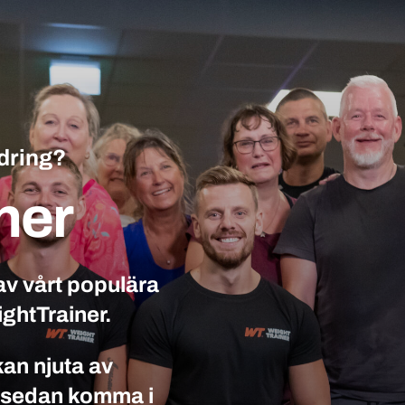
ndring?
ner
 av vårt populära
ghtTrainer.
kan njuta av
 sedan komma i