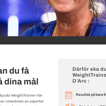
n du få
Därför ska du
WeightTraine
nå dina mål
D’Arc :

Resultat på bara 
erbjuda WeightTrainer här
har utvecklats av experter