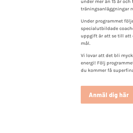
under mer än 15 år och 
träningsanläggningar ru
Under programmet följe
specialutbildade coache
uppgift är att se till at
mål.
Vi lovar att det bli myc
energi! Följ programmet
du kommer få superfina
Anmäl dig här