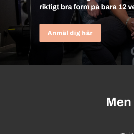
riktigt bra form på bara 12 v
Anmäl dig här
Men 