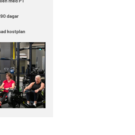
ällen med PT
 90 dagar
sad kostplan