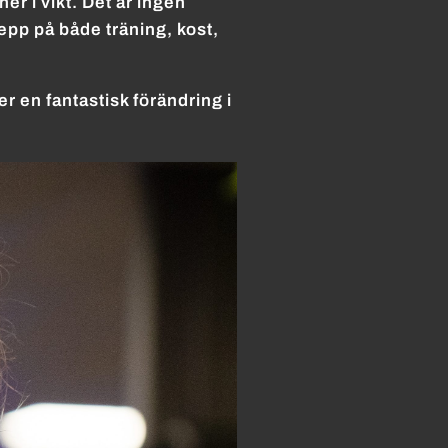
ner i vikt. Det är ingen
repp på både träning, kost,
 en fantastisk förändring i