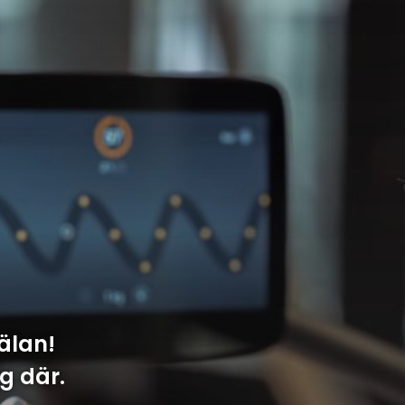
älan!
ig där.