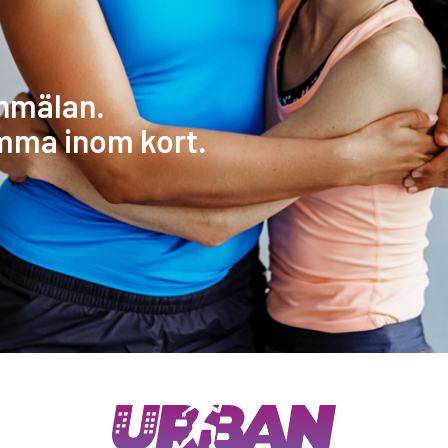
anmälan.
mma inom kort.