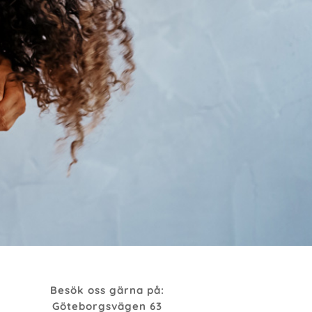
Besök oss gärna på:
Göteborgsvägen 63