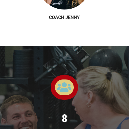
COACH JENNY

8