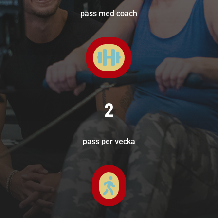
pass med coach

2
pass per vecka
