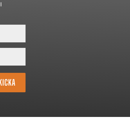
l
KICKA