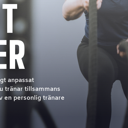
HT
ER
igt anpassat
u tränar tillsammans
v en personlig tränare