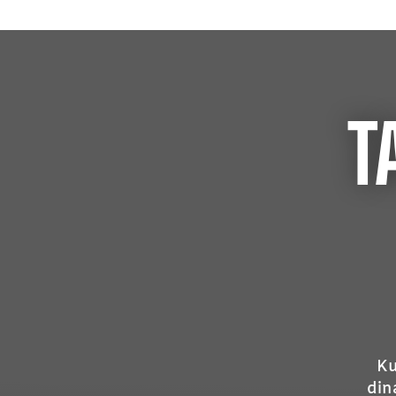
T
Ku
din