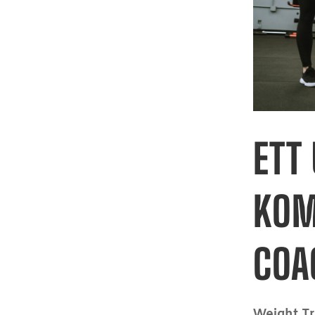
ETT
KOM
COA
Weight Tr