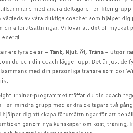
 tillsammans med andra deltagare i en liten grupp.
 vägleds av våra duktiga coacher som hjälper dig 
ån dina förutsättningar. Vi lovar att det bli mycket 
h energi!
ainers fyra delar –
Tänk, Njut, Ät, Träna
– utgör ra
 som du och din coach lägger upp. Det är just de f
illsammans med din personliga tränare som gör W
ikt.
ght Trainer-programmet träffar du din coach re
r i en mindre grupp med andra deltagare två gång
 hjälper dig att skapa förutsättningar för att behål
 framtiden genom nya kunskaper om kost, träning, li