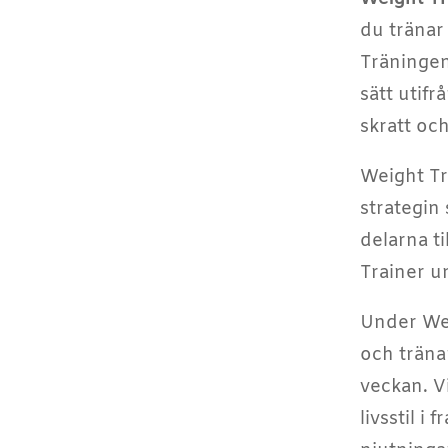
du
tränar
Träningen
sätt utifr
skratt oc
Weight Tr
strategin
delarna t
Trainer un
Under Wei
och träna
veckan. Vi
livsstil i