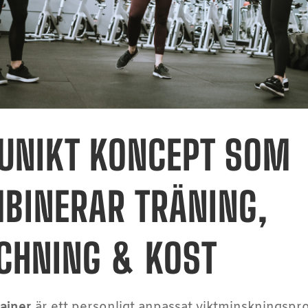
 UNIKT KONCEPT SOM
BINERAR TRÄNING,
CHNING & KOST
ainer
är ett personligt anpassat viktminskningspr