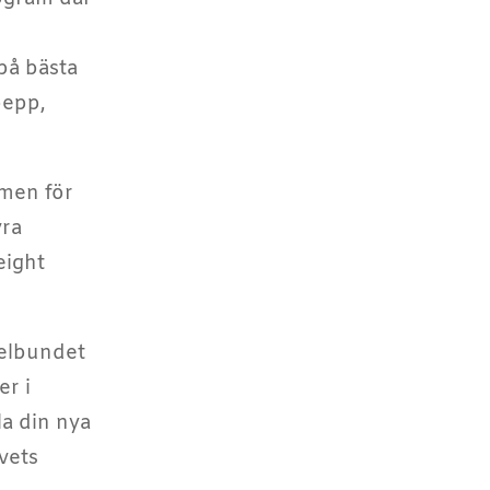
på bästa
pepp,
men för
yra
eight
gelbundet
er i
la din nya
vets