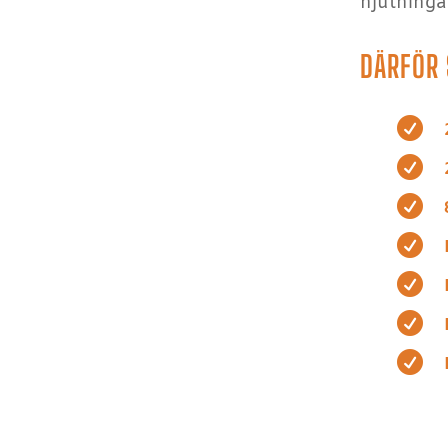
njutninga
DÄRFÖR 






