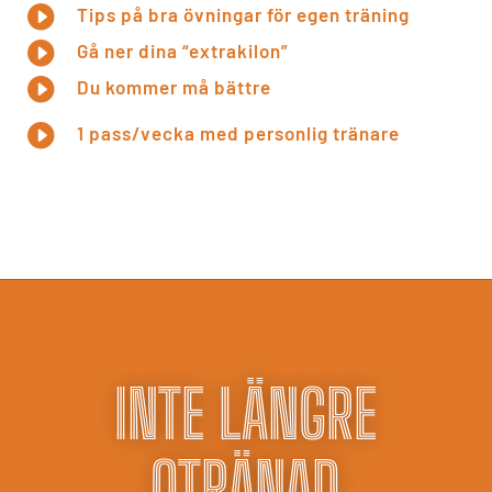

Tips på bra övningar för egen träning

Gå ner dina “extrakilon”

Du kommer må bättre

1 pass/vecka med personlig tränare
INTE LÄNGRE
OTRÄNAD