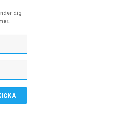
inder dig
mer.
KICKA