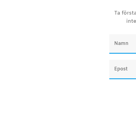
Ta först
int