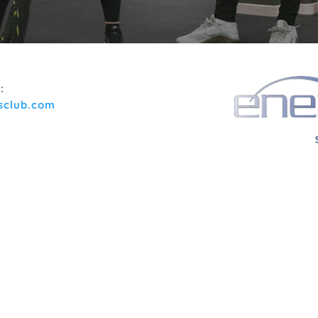
:
sclub.com