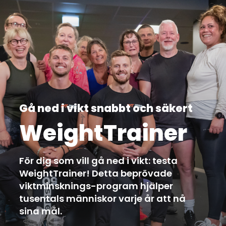
Gå ned i vikt snabbt och säkert
WeightTrainer
För dig som vill gå ned i vikt: testa
WeightTrainer! Detta beprövade
viktminsknings-program hjälper
tusentals människor varje år att nå
sina mål.