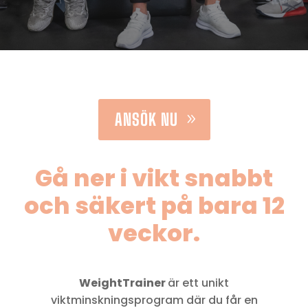
ANSÖK NU
Gå ner i vikt snabbt
och säkert på bara 12
veckor.
WeightTrainer
är ett unikt
viktminskningsprogram där du får en