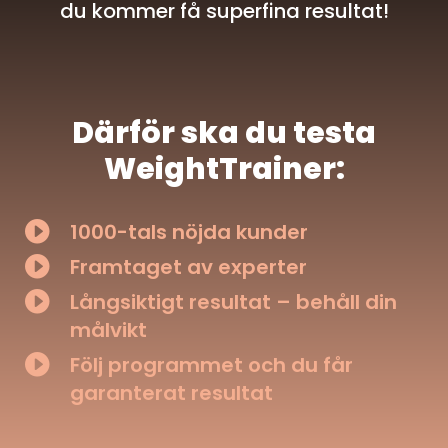
du kommer få superfina resultat!
Därför ska du testa
WeightTrainer:

1000-tals nöjda kunder

Framtaget av experter

Långsiktigt resultat – behåll din
målvikt

Följ programmet och du får
garanterat resultat