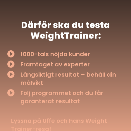
Därför ska du testa
WeightTrainer:

1000-tals nöjda kunder

Framtaget av experter

Långsiktigt resultat – behåll din
målvikt

Följ programmet och du får
garanterat resultat
Lyssna på Uffe och hans Weight
Trainer-resa!