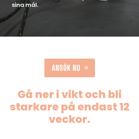
sina mål.
ANSÖK NU
Gå ner i vikt och bli
starkare på endast 12
veckor.