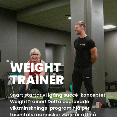
WEIGHT
TRAINER
Snart startar vi igång succé-konceptet
WeightTrainer! Detta beprövade
viktminsknings-program hjälper
tusentals människor varje år att nå